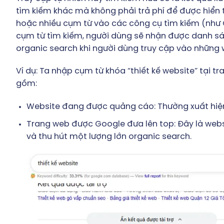
tìm kiếm khác mà không phải trả phí để được hiển 
hoặc nhiều cụm từ vào các công cụ tìm kiếm (như Go
cụm từ tìm kiếm, người dùng sẽ nhận được danh sác
organic search khi người dùng truy cập vào những
Ví dụ: Ta nhập cụm từ khóa “thiết kế website” tại t
gồm:
Website đang được quảng cáo: Thường xuất hiện ở
Trang web được Google đưa lên top: Đây là websi
và thu hút một lượng lớn organic search.