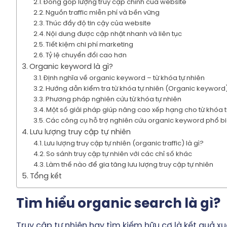
Đóng góp lượng truy cập chính của website
ứt Phá Doanh
“SEO Tro
06
Nguồn traffic miễn phí và bền vững
ghiệp Với Core
Giới Quả
Th1
Thúc đẩy độ tin cậy của website
b Vitals: Khám
Google: L
Nội dung được cập nhật nhanh và liên tục
Phá Tác Động
Thời Để
Tiết kiệm chi phí marketing
hông Ngờ Tới!
Sáng
Tỷ lệ chuyển đổi cao hơn
Organic keyword là gì?
Định nghĩa về organic keyword – từ khóa tự nhiên
Hướng dẫn kiểm tra từ khóa tự nhiên (Organic keyword
Phương pháp nghiên cứu từ khóa tự nhiên
Một số giải pháp giúp nâng cao xếp hạng cho từ khóa 
Các công cụ hỗ trợ nghiên cứu organic keyword phổ biê
Lưu lượng truy cập tự nhiên
Lưu lượng truy cập tự nhiên (organic traffic) là gì?
So sánh truy cập tự nhiên với các chỉ số khác
Làm thế nào để gia tăng lưu lượng truy cập tự nhiên
Tổng kết
Tìm hiểu organic search là gì?
Truy cập tự nhiên hay tìm kiếm hữu cơ là kết quả x