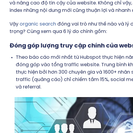
và nâng cao độ tin cậy của website. Không chỉ vậy, 
index những nội dung mới cũng thuận lợi và nhanh
Vậy
organic search
đóng vai trò như thế nào và lý d
trọng? Cùng xem qua 6 lý do chính gồm:
Đóng góp lượng truy cập chính của web
Theo báo cáo mới nhất từ Hubspot thực hiện năm
đóng góp vào tổng traffic website. Trung bình 
thực hiện bởi hơn 300 chuyên gia và 1600+ nhân 
traffic (quảng cáo) chỉ chiếm tầm 15%, social medi
và referral.