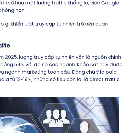
khi sở hữu một lượng traffic khổng lồ, việc Google
 chóng hơn.
o gì khiến lượt truy cập tự nhiên trở nên quan
site
 2025, lượng truy cập tự nhiên vẫn là nguồn chính
khoảng 54% với đa số các ngành. Khảo sát này được
sự ngành marketing toàn cầu. Đáng chú ý là paid
a từ 12~18%, những số liệu còn lại là direct traffic