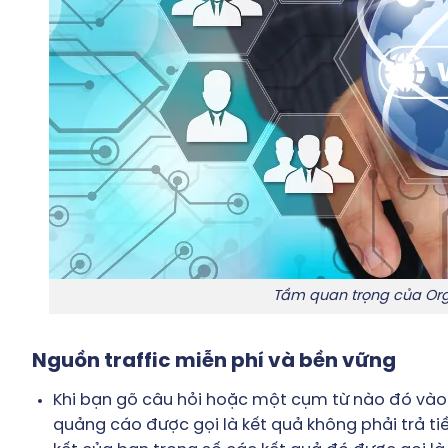
Tầm quan trọng của O
Nguồn traffic miễn phí và bền vững
Khi bạn gõ câu hỏi hoặc một cụm từ nào đó vào 
quảng cáo được gọi là kết quả không phải trả tiề