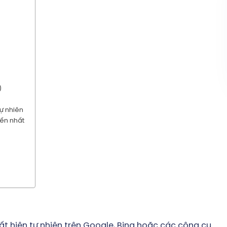
ng Thế
Khám Phá 6 Công
06
ng Cáo
Cụ SEO Đỉnh Cao:
Th1
iệu Còn
Miễn Phí và Trả
 Tỏa
Phí Cho Thành
?”
Công Online!
)
tự nhiên
́n nhất
uất hiện tự nhiên trên Google, Bing hoặc các công cụ