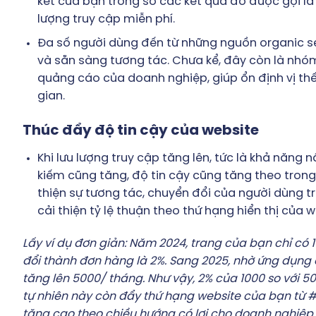
kết của bạn trong số các kết quả đó được gọi là l
lượng truy cập miễn phí.
Đa số người dùng đến từ những nguồn organic s
và sẵn sàng tương tác. Chưa kể, đây còn là nh
quảng cáo của doanh nghiệp, giúp ổn định vị th
gian.
Thúc đẩy độ tin cậy của website
Khi lưu lượng truy cập tăng lên, tức là khả năng
kiếm cũng tăng, độ tin cậy cũng tăng theo tron
thiện sự tương tác, chuyển đổi của người dùng t
cải thiện tỷ lệ thuận theo thứ hạng hiển thị của 
Lấy ví dụ đơn giản: Năm 2024, trang của bạn chỉ có 1
đổi thành đơn hàng là 2%. Sang 2025, nhờ ứng dụng 
tăng lên 5000/ tháng. Như vậy, 2% của 1000 so với 50
tự nhiên này còn đẩy thứ hạng website của bạn từ #
tăng cao theo chiều hướng có lợi cho doanh nghiệp 