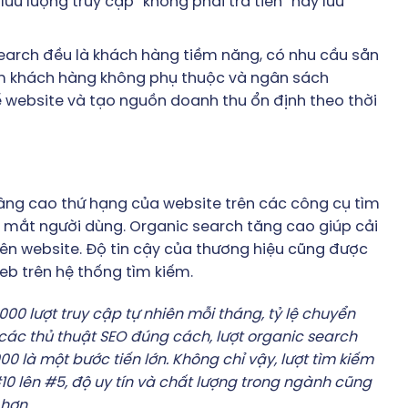
ưu lượng truy cập “không phải trả tiền” hay lưu
earch đều là khách hàng tiềm năng, có nhu cầu sẵn
óm khách hàng không phụ thuộc và ngân sách
ế website và tạo nguồn doanh thu ổn định theo thời
 nâng cao thứ hạng của website trên các công cụ tìm
g mắt người dùng. Organic search tăng cao giúp cải
rên website. Độ tin cậy của thương hiệu cũng được
web trên hệ thống tìm kiếm.
000 lượt truy cập tự nhiên mỗi tháng, tỷ lệ chuyển
các thủ thuật SEO đúng cách, lượt organic search
00 là một bước tiến lớn. Không chỉ vậy, lượt tìm kiếm
10 lên #5, độ uy tín và chất lượng trong ngành cũng
hơn.