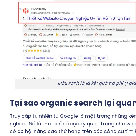
Màu xanh lá là kết quả trả phí (Pai
Tại sao organic search lại qua
Truy cập tự nhiên từ Google là một trong những kên
nghiệp. Nó là một chỉ số cực kỳ quan trọng cho websi
có cơ hội nâng cao thứ hạng trên các công cụ tìm k