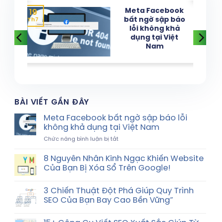
Meta Facebook
19
bất ngờ sập báo
Th7
lỗi không khả
dụng tại Việt
Nam
BÀI VIẾT GẦN ĐÂY
Meta Facebook bất ngờ sập báo lỗi
không khả dụng tại Việt Nam
ở
Chức năng bình luận bị tắt
Meta
Facebook
8 Nguyên Nhân Kinh Ngạc Khiến Website
bất
Của Bạn Bị Xóa Sổ Trên Google!
ngờ
sập
báo
3 Chiến Thuật Đột Phá Giúp Quy Trình
lỗi
SEO Của Bạn Bay Cao Bền Vững”
không
khả