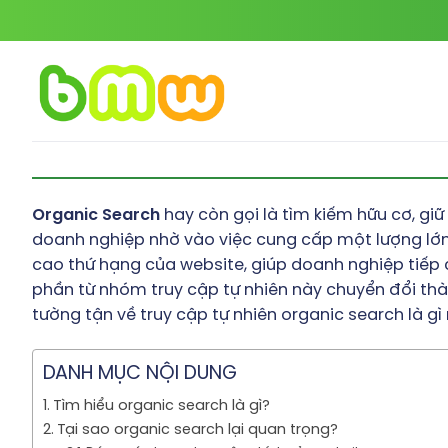
Bỏ
qua
nội
dung
Organic Search
hay còn gọi là tìm kiếm hữu cơ, giữ
doanh nghiệp nhờ vào việc cung cấp một lượng lớn 
cao thứ hạng của website, giúp doanh nghiệp tiếp
phần từ nhóm truy cập tự nhiên này chuyển đổi th
tường tận về truy cập tự nhiên organic search là gì
DANH MỤC NỘI DUNG
Tìm hiểu organic search là gì?
Tại sao organic search lại quan trọng?