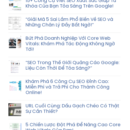
15+ Công Cụ Viết SEO Xuất Sắc Giúp Từ
dụng
Khóa Của Bạn Tỏa Sáng Trên Google!
tại
Việt
Nam
“Giải Mã 5 Sai Lầm Phổ Biến Về SEO và
Những Chân Lý Đầy Bất Ngờ!”
Bứt Phá Doanh Nghiệp Với Core Web
Vitals: Khám Phá Tác Động Không Ngờ
Tới!
“SEO Trong Thế Giới Quảng Cáo Google:
Liệu Còn Thời Để Tỏa Sáng?”
Khám Phá 6 Công Cụ SEO Đỉnh Cao:
Miễn Phí và Trả Phí Cho Thành Công
Online!
URL Cuối Cùng: Dấu Gạch Chéo Có Thật
Sự Cần Thiết?
5 Chiến Lược Đột Phá Để Nâng Cao Core