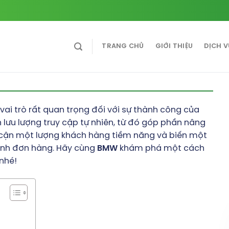
TRANG CHỦ
GIỚI THIỆU
DỊCH 
 vai trò rất quan trọng đối với sự thành công của
lưu lượng truy cập tự nhiên, từ đó góp phần nâng
 cận một lượng khách hàng tiềm năng và biến một
ành đơn hàng. Hãy cùng
BMW
khám phá một cách
 nhé!