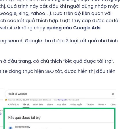
thị. Quá trình này bắt đầu khi người dùng nhập một
ogle, Bing, Yahoo!…). Dựa trên độ liên quan với
h các kết quả thích hợp. Lượt truy cập được coi là
 website không chạy
quảng cáo Google Ads
.
rang search Google thu được 2 loại kết quả như hình
 đầu trang, có chú thích “kết quả được tài trợ”.
te đang thực hiện SEO tốt, được hiển thị đầu tiên