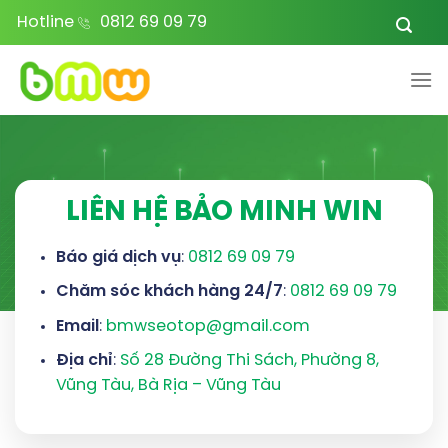
Bỏ
Hotline
0812 69 09 79
qua
nội
dung
LIÊN HỆ BẢO MINH WIN
Báo giá dịch vụ
:
0812 69 09 79
Chăm sóc khách hàng 24/7
:
0812 69 09 79
Email
:
bmwseotop@gmail.com
Địa chỉ
:
Số 28 Đường Thi Sách, Phường 8,
Vũng Tàu, Bà Rịa – Vũng Tàu