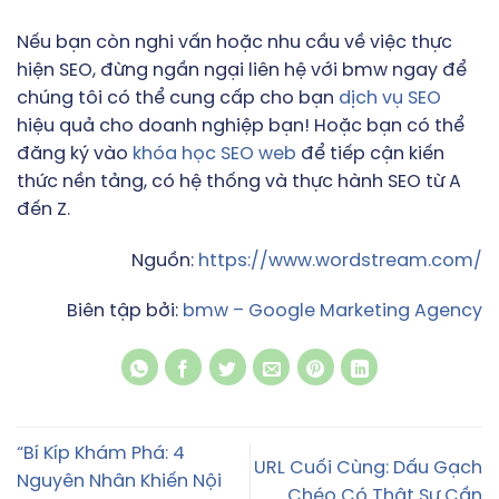
Nếu bạn còn nghi vấn hoặc nhu cầu về việc thực
hiện SEO, đừng ngần ngại liên hệ với bmw ngay để
chúng tôi có thể cung cấp cho bạn
dịch vụ SEO
hiệu quả cho doanh nghiệp bạn! Hoặc bạn có thể
đăng ký vào
khóa học SEO web
để tiếp cận kiến
thức nền tảng, có hệ thống và thực hành SEO từ A
đến Z.
Nguồn:
https://www.wordstream.com/
Biên tập bởi:
bmw – Google Marketing Agency
“Bí Kíp Khám Phá: 4
URL Cuối Cùng: Dấu Gạch
Nguyên Nhân Khiến Nội
Chéo Có Thật Sự Cần