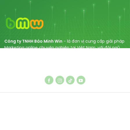
Công ty TNHH Bảo Minh Win
- là đơn vị cung cấp giải pháp
Marketing online chuyên nghiệp tại Việt Nam, với đội ngũ
chuyên gia nhiều năm kinh nghiệm gồm dịch vụ SEO, thiết
kế Web, tối ưu Website, SEO Entity, cùng với các dịch vụ
quảng cáo Facebook/ Tiktok/ Google.
DỊCH VỤ SEO
Dịch vụ SEO Google
Thiết kế Website chuẩn SEO
Dịch vụ SEO ETT