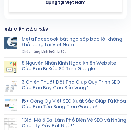
dụng tại Việt Nam
BÀI VIẾT GẦN ĐÂY
Meta Facebook bất ngờ sập báo lỗi không
khả dụng tại Việt Nam
ở
Chức năng bình luận bị tắt
Meta
Facebook
8 Nguyên Nhân Kinh Ngạc Khiến Website
bất
Của Bạn Bị Xóa Sổ Trên Google!
ngờ
sập
báo
3 Chiến Thuật Đột Phá Giúp Quy Trình SEO
lỗi
Của Bạn Bay Cao Bền Vững”
không
khả
15+ Công Cụ Viết SEO Xuất Sắc Giúp Từ Khóa
dụng
Của Bạn Tỏa Sáng Trên Google!
tại
Việt
Nam
“Giải Mã 5 Sai Lầm Phổ Biến Về SEO và Những
Chân Lý Đầy Bất Ngờ!”