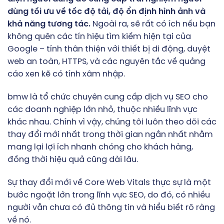
dùng tối ưu về tốc độ tải, độ ổn định hình ảnh và
khả năng tương tác.
Ngoài ra, sẽ rất có ích nếu bạn
không quên các tín hiệu tìm kiếm hiện tại của
Google – tính thân thiện với thiết bị di động, duyệt
web an toàn, HTTPS, và các nguyên tắc về quảng
cáo xen kẽ có tính xâm nhập.
bmw là tổ chức chuyên cung cấp dịch vụ SEO cho
các doanh nghiệp lớn nhỏ, thuộc nhiều lĩnh vực
khác nhau. Chính vì vậy, chúng tôi luôn theo dõi các
thay đổi mới nhất trong thời gian ngắn nhất nhằm
mang lại lợi ích nhanh chóng cho khách hàng,
đồng thời hiệu quả cũng dài lâu.
Sự thay đổi mới về Core Web Vitals thực sự là một
bước ngoặt lớn trong lĩnh vực SEO, do đó, có nhiều
người vẫn chưa có đủ thông tin và hiểu biết rõ ràng
về nó.