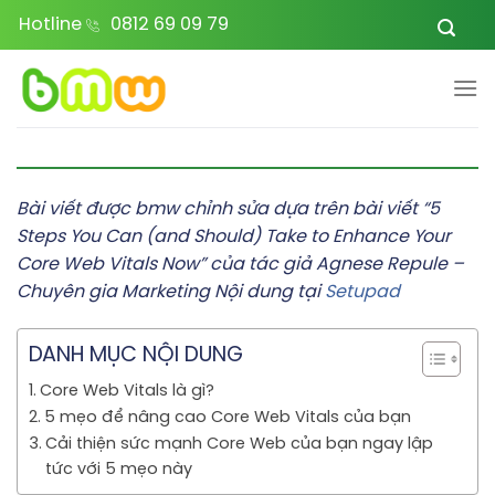
Bỏ
Hotline
0812 69 09 79
qua
nội
dung
Bài viết được bmw chỉnh sửa dựa trên bài viết “5
Steps You Can (and Should) Take to Enhance Your
Core Web Vitals Now” của tác giả Agnese Repule –
Chuyên gia Marketing Nội dung tại
Setupad
DANH MỤC NỘI DUNG
Core Web Vitals là gì?
5 mẹo để nâng cao Core Web Vitals của bạn
Cải thiện sức mạnh Core Web của bạn ngay lập
tức với 5 mẹo này