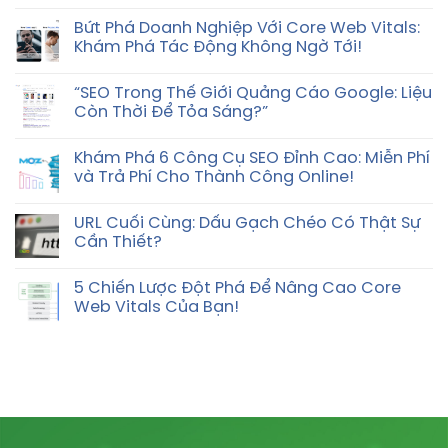
Bứt Phá Doanh Nghiệp Với Core Web Vitals:
Khám Phá Tác Động Không Ngờ Tới!
“SEO Trong Thế Giới Quảng Cáo Google: Liệu
Còn Thời Để Tỏa Sáng?”
Khám Phá 6 Công Cụ SEO Đỉnh Cao: Miễn Phí
và Trả Phí Cho Thành Công Online!
URL Cuối Cùng: Dấu Gạch Chéo Có Thật Sự
Cần Thiết?
5 Chiến Lược Đột Phá Để Nâng Cao Core
Web Vitals Của Bạn!