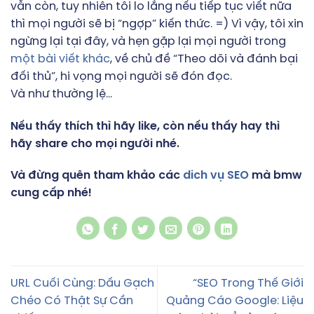
vẫn còn, tuy nhiên tôi lo lắng nếu tiếp tục viết nữa
thì mọi người sẽ bị “ngợp” kiến thức. =) Vì vậy, tôi xin
ngừng lại tại đây, và hẹn gặp lại mọi người trong
một bài viết khác
, về chủ đề “Theo dõi và đánh bại
đối thủ”, hi vọng mọi người sẽ đón đọc.
Và như thường lệ…
Nếu thấy thích thì hãy like, còn nếu thấy hay thì
hãy share cho mọi người nhé.
Và đừng quên tham khảo các
dich vụ SEO
mà bmw
cung cấp nhé!
URL Cuối Cùng: Dấu Gạch
“SEO Trong Thế Giới
Chéo Có Thật Sự Cần
Quảng Cáo Google: Liệu