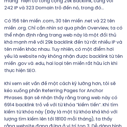
mang” hiện có tổng cộng 29k Backlink, cùng với
242 IP và 323 Domain trỏ đến nó, trong đó…
Có 156 tên miền .com, 30 tên miền .net và 22 tên
miền .org. Chỉ cần nhìn sơ qua phần Overview, ta có
thể nhận định rằng trang web này là một đối thủ
khá mạnh mẽ với 29k backlink đến từ rất nhiều IP và
tên miền khác nhau. Tuy nhiên, có một điểm hơi
yếu là website này không nhận được backlink từ tên
miền .gov và .edu, hai loại tên miền rất hữu ích khi
thực hiện SEO.
Khi xem xét vấn đề một cách kỹ lưỡng hơn, tôi sẽ
kéo xuống phần Referring Pages for Anchor
Phrases. Bạn sẽ nhận thấy rằng trang web này có
6914 backlink trỏ về với từ khóa “kiếm tiền”. Khi tìm
kiếm từ khóa này (Đây là một từ khóa khá khó với
lượng tìm kiếm lên tới 18100 mỗi tháng), ta thấy
rằng website đang đứng ở vị trí top 3. Dễ dàng hình