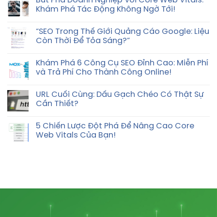
Bứt Phá Doanh Nghiệp Với Core Web Vitals:
Khám Phá Tác Động Không Ngờ Tới!
“SEO Trong Thế Giới Quảng Cáo Google: Liệu
Còn Thời Để Tỏa Sáng?”
Khám Phá 6 Công Cụ SEO Đỉnh Cao: Miễn Phí
và Trả Phí Cho Thành Công Online!
URL Cuối Cùng: Dấu Gạch Chéo Có Thật Sự
Cần Thiết?
5 Chiến Lược Đột Phá Để Nâng Cao Core
Web Vitals Của Bạn!