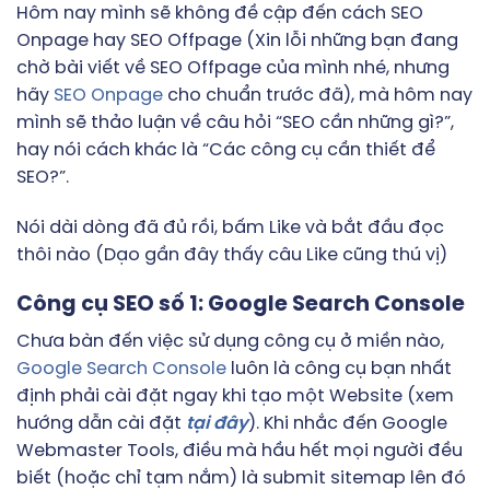
Hôm nay mình sẽ không đề cập đến cách SEO
Onpage hay SEO Offpage (Xin lỗi những bạn đang
chờ bài viết về SEO Offpage của mình nhé, nhưng
hãy
SEO Onpage
cho chuẩn trước đã), mà hôm nay
mình sẽ thảo luận về câu hỏi “SEO cần những gì?”,
hay nói cách khác là “Các công cụ cần thiết để
SEO?”.
Nói dài dòng đã đủ rồi, bấm Like và bắt đầu đọc
thôi nào (Dạo gần đây thấy câu Like cũng thú vị)
Công cụ SEO số 1: Google Search Console
Chưa bàn đến việc sử dụng công cụ ở miền nào,
Google Search Console
luôn là công cụ bạn nhất
định phải cài đặt ngay khi tạo một Website (xem
hướng dẫn cài đặt
tại đây
). Khi nhắc đến Google
Webmaster Tools, điều mà hầu hết mọi người đều
biết (hoặc chỉ tạm nắm) là submit sitemap lên đó