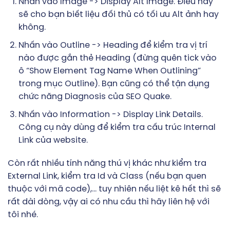
Nhấn vào Image -> Display Alt Image. Điều này
sẽ cho bạn biết liệu đối thủ có tối ưu Alt ảnh hay
không.
Nhấn vào Outline -> Heading để kiểm tra vị trí
nào được gắn thẻ Heading (đừng quên tick vào
ô “Show Element Tag Name When Outlining”
trong mục Outline). Bạn cũng có thể tận dụng
chức năng Diagnosis của SEO Quake.
Nhấn vào Information -> Display Link Details.
Công cụ này dùng để kiểm tra cấu trúc Internal
Link của website.
Còn rất nhiều tính năng thú vị khác như kiểm tra
External Link, kiểm tra Id và Class (nếu bạn quen
thuộc với mã code),… tuy nhiên nếu liệt kê hết thì sẽ
rất dài dòng, vậy ai có nhu cầu thì hãy liên hệ với
tôi nhé.