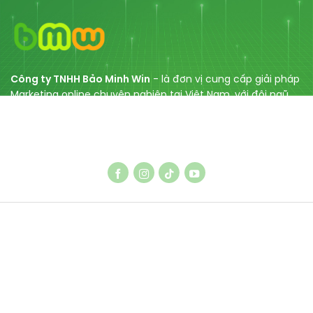
Công ty TNHH Bảo Minh Win
- là đơn vị cung cấp giải pháp
Marketing online chuyên nghiệp tại Việt Nam, với đội ngũ
chuyên gia nhiều năm kinh nghiệm gồm dịch vụ SEO, thiết
kế Web, tối ưu Website, SEO Entity, cùng với các dịch vụ
quảng cáo Facebook/ Tiktok/ Google.
DỊCH VỤ SEO
Dịch vụ SEO Google
Thiết kế Website chuẩn SEO
Dịch vụ SEO ETT
Xuất bản content