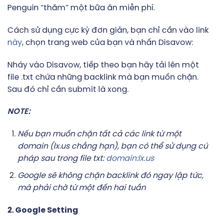
Penguin “thăm” một bữa ăn miễn phí.
Cách sử dụng cực kỳ đơn giản, bạn chỉ cần vào link
này
, chọn trang web của bạn và nhấn Disavow:
Nháy vào Disavow, tiếp theo bạn hãy tải lên một
file .txt chứa những backlink mà bạn muốn chặn.
Sau đó chỉ cần submit là xong.
NOTE:
Nếu bạn muốn chặn tất cả các link từ một
domain (lx.us chẳng hạn), bạn có thể sử dụng cú
pháp sau trong file txt:
domain:lx.us
Google sẽ không chặn backlink đó ngay lập tức,
mà phải chờ từ một đến hai tuần
2. Google Setting