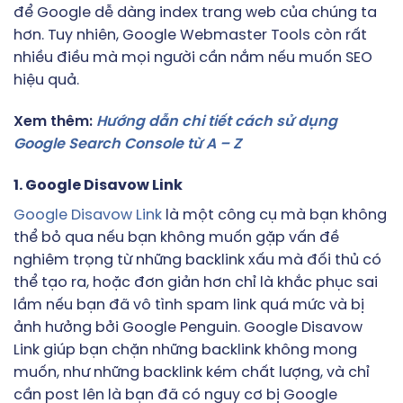
để Google dễ dàng index trang web của chúng ta
hơn. Tuy nhiên, Google Webmaster Tools còn rất
nhiều điều mà mọi người cần nắm nếu muốn SEO
hiệu quả.
Xem thêm:
Hướng dẫn chi tiết cách sử dụng
Google Search Console từ A – Z
1. Google Disavow Link
Google Disavow Link
là một công cụ mà bạn không
thể bỏ qua nếu bạn không muốn gặp vấn đề
nghiêm trọng từ những backlink xấu mà đối thủ có
thể tạo ra, hoặc đơn giản hơn chỉ là khắc phục sai
lầm nếu bạn đã vô tình spam link quá mức và bị
ảnh hưởng bởi Google Penguin. Google Disavow
Link giúp bạn chặn những backlink không mong
muốn, như những backlink kém chất lượng, và chỉ
cần post lên là bạn đã có nguy cơ bị Google