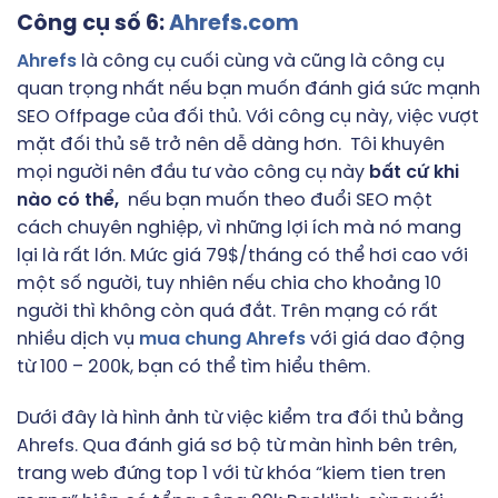
Công cụ số 6:
Ahrefs.com
Ahrefs
là công cụ cuối cùng và cũng là công cụ
quan trọng nhất nếu bạn muốn đánh giá sức mạnh
SEO Offpage của đối thủ. Với công cụ này, việc vượt
mặt đối thủ sẽ trở nên dễ dàng hơn. Tôi khuyên
mọi người nên đầu tư vào công cụ này
bất cứ khi
nào có thể,
nếu bạn muốn theo đuổi SEO một
cách chuyên nghiệp, vì những lợi ích mà nó mang
lại là rất lớn. Mức giá 79$/tháng có thể hơi cao với
một số người, tuy nhiên nếu chia cho khoảng 10
người thì không còn quá đắt. Trên mạng có rất
nhiều dịch vụ
mua chung Ahrefs
với giá dao động
từ 100 – 200k, bạn có thể tìm hiểu thêm.
Dưới đây là hình ảnh từ việc kiểm tra đối thủ bằng
Ahrefs. Qua đánh giá sơ bộ từ màn hình bên trên,
trang web đứng top 1 với từ khóa “kiem tien tren