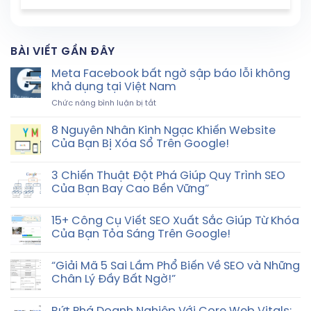
BÀI VIẾT GẦN ĐÂY
Meta Facebook bất ngờ sập báo lỗi không
khả dụng tại Việt Nam
ở
Chức năng bình luận bị tắt
Meta
Facebook
8 Nguyên Nhân Kinh Ngạc Khiến Website
bất
Của Bạn Bị Xóa Sổ Trên Google!
ngờ
sập
báo
3 Chiến Thuật Đột Phá Giúp Quy Trình SEO
lỗi
Của Bạn Bay Cao Bền Vững”
không
khả
15+ Công Cụ Viết SEO Xuất Sắc Giúp Từ Khóa
dụng
Của Bạn Tỏa Sáng Trên Google!
tại
Việt
Nam
“Giải Mã 5 Sai Lầm Phổ Biến Về SEO và Những
Chân Lý Đầy Bất Ngờ!”