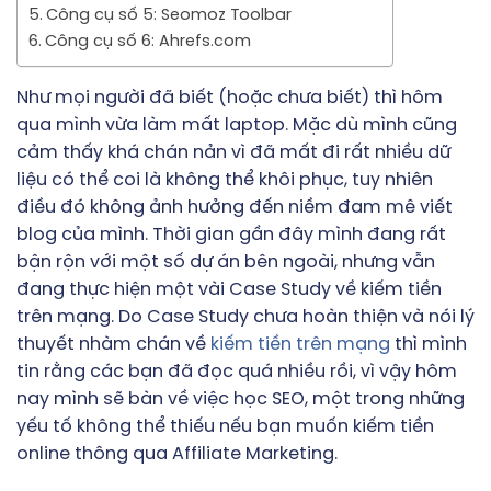
Công cụ số 5: Seomoz Toolbar
Công cụ số 6: Ahrefs.com
Như mọi người đã biết (hoặc chưa biết) thì hôm
qua mình vừa làm mất laptop. Mặc dù mình cũng
cảm thấy khá chán nản vì đã mất đi rất nhiều dữ
liệu có thể coi là không thể khôi phục, tuy nhiên
điều đó không ảnh hưởng đến niềm đam mê viết
blog của mình. Thời gian gần đây mình đang rất
bận rộn với một số dự án bên ngoài, nhưng vẫn
đang thực hiện một vài Case Study về kiếm tiền
trên mạng. Do Case Study chưa hoàn thiện và nói lý
thuyết nhàm chán về
kiếm tiền trên mạng
thì mình
tin rằng các bạn đã đọc quá nhiều rồi, vì vậy hôm
nay mình sẽ bàn về việc học SEO, một trong những
yếu tố không thể thiếu nếu bạn muốn kiếm tiền
online thông qua Affiliate Marketing.