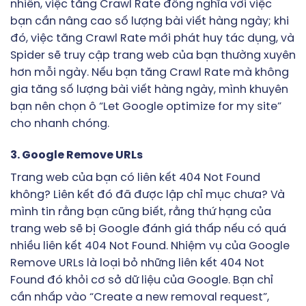
nhiên, việc tăng Crawl Rate đồng nghĩa với việc
bạn cần nâng cao số lượng bài viết hàng ngày; khi
đó, việc tăng Crawl Rate mới phát huy tác dụng, và
Spider sẽ truy cập trang web của bạn thường xuyên
hơn mỗi ngày. Nếu bạn tăng Crawl Rate mà không
gia tăng số lượng bài viết hàng ngày, mình khuyên
bạn nên chọn ô “Let Google optimize for my site”
cho nhanh chóng.
3. Google Remove URLs
Trang web của bạn có liên kết 404 Not Found
không? Liên kết đó đã được lập chỉ mục chưa? Và
mình tin rằng bạn cũng biết, rằng thứ hạng của
trang web sẽ bị Google đánh giá thấp nếu có quá
nhiều liên kết 404 Not Found. Nhiệm vụ của Google
Remove URLs là loại bỏ những liên kết 404 Not
Found đó khỏi cơ sở dữ liệu của Google. Bạn chỉ
cần nhấp vào “Create a new removal request”,