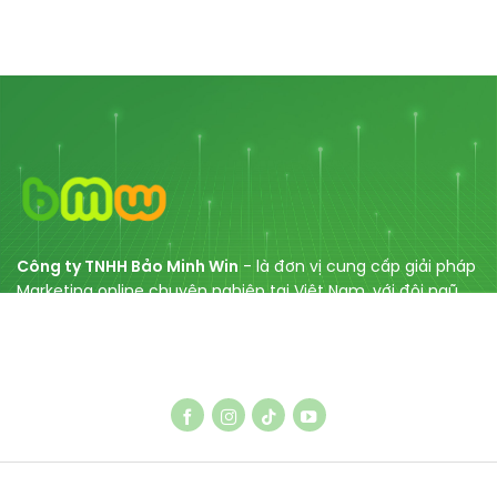
Công ty TNHH Bảo Minh Win
- là đơn vị cung cấp giải pháp
Marketing online chuyên nghiệp tại Việt Nam, với đội ngũ
chuyên gia nhiều năm kinh nghiệm gồm dịch vụ SEO, thiết
kế Web, tối ưu Website, SEO Entity, cùng với các dịch vụ
quảng cáo Facebook/ Tiktok/ Google.
DỊCH VỤ SEO