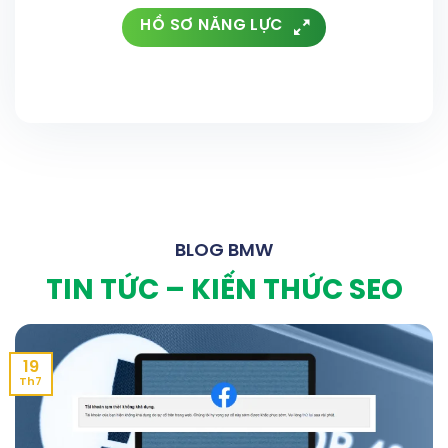
HỒ SƠ NĂNG LỰC
BLOG BMW
TIN TỨC – KIẾN THỨC SEO
19
h7
T