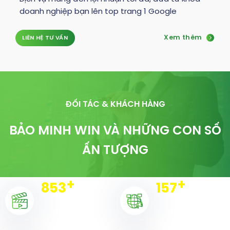
doanh nghiệp bạn lên top trang 1 Google
Xem thêm
LIÊN HỆ TƯ VẤN
ĐỐI TÁC & KHÁCH HÀNG
BẢO MINH WIN VÀ NHỮNG CON SỐ
ẤN TƯỢNG
+
+
856
158
Dự án triển khai
Chiến dịch