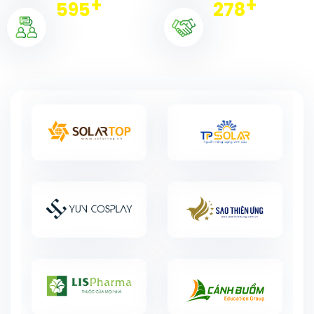
+
+
597
279
Khách hàng
Đối tác tiêu biểu