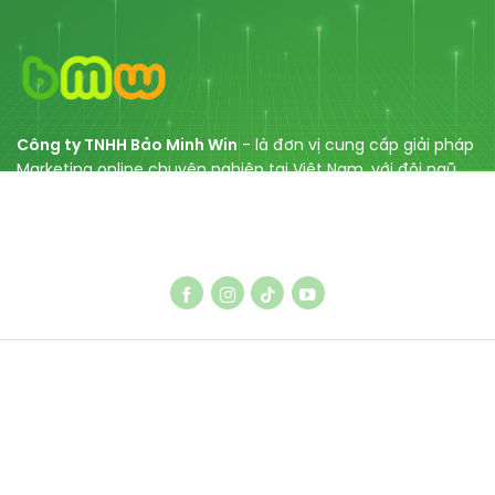
Công ty TNHH Bảo Minh Win
- là đơn vị cung cấp giải pháp
Marketing online chuyên nghiệp tại Việt Nam, với đội ngũ
chuyên gia nhiều năm kinh nghiệm gồm dịch vụ SEO, thiết
kế Web, tối ưu Website, SEO Entity, cùng với các dịch vụ
quảng cáo Facebook/ Tiktok/ Google.
DỊCH VỤ SEO
Dịch vụ SEO Google
Thiết kế Website chuẩn SEO
Dịch vụ SEO ETT